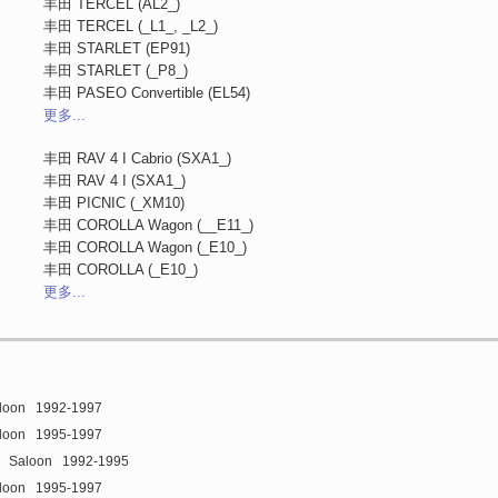
丰田
TERCEL (AL2_)
丰田
TERCEL (_L1_, _L2_)
丰田
STARLET (EP91)
丰田
STARLET (_P8_)
丰田
PASEO Convertible (EL54)
更多...
丰田
RAV 4 I Cabrio (SXA1_)
丰田
RAV 4 I (SXA1_)
丰田
PICNIC (_XM10)
丰田
COROLLA Wagon (__E11_)
丰田
COROLLA Wagon (_E10_)
丰田
COROLLA (_E10_)
更多...
loon
1992-1997
loon
1995-1997
Saloon
1992-1995
loon
1995-1997