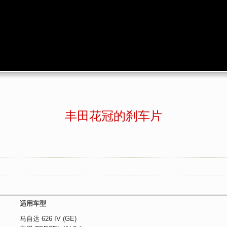
丰田花冠的刹车片
适用车型
马自达
626 IV (GE)